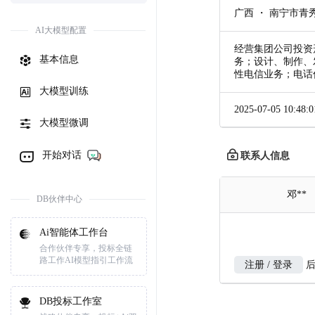
广西 ・ 南宁市青
AI大模型配置
经营集团公司投资
基本信息
务；设计、制作、
性电信业务；电话
大模型训练
2025-07-05 10:48:0
大模型微调
开始对话
联系人信息
邓**
DB伙伴中心
Ai智能体工作台
合作伙伴专享，投标全链
路工作AI模型指引工作流
注册 / 登录
后
DB投标工作室