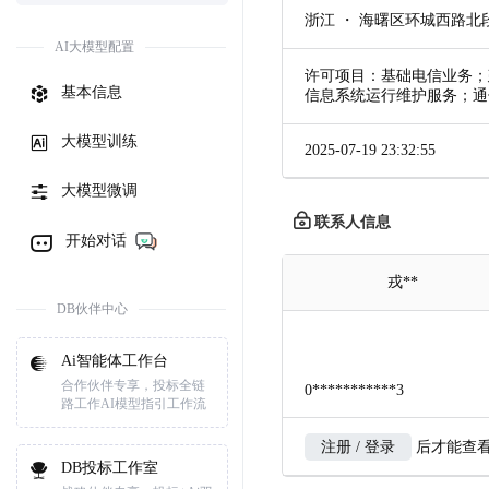
浙江 ・ 海曙区环城西路北段
AI大模型配置
许可项目：基础电信业务；
基本信息
信息系统运行维护服务；通
大模型训练
2025-07-19 23:32:55
大模型微调
联系人信息
开始对话
戎**
DB伙伴中心
Ai智能体工作台
合作伙伴专享，投标全链
0***********3
路工作AI模型指引工作流
注册 / 登录
后才能查
DB投标工作室