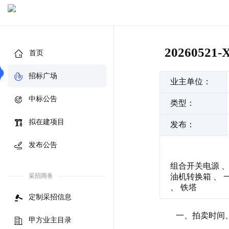
202605
首页
招标广场
业主单位：
中标公告
类型：
拟在建项目
发布：
发布公告
组合开关电源
采招商务
油机转换箱
、
、
铁塔
定制采招信息
一、拍卖时间
甲方业主目录