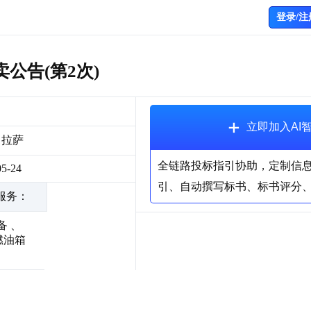
登录/注
卖公告(第2次)
立即加入AI
· 拉萨
全链路投标指引协助，定制信
05-24
引、自动撰写标书、标书评分
服务：
备
、
燃油箱