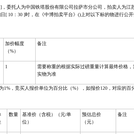
TT-FJWZ]，委托人为中国铁塔股份有限公司拉萨市分公司，拍卖人
]日[ 10：30 ]时，在《中博拍卖平台》()上对以下标的物进行公
加价幅度
备注
（%）
1
需要称重的根据实际过磅重量计算最终价格，
实物为准
1%，竞买人报价单位为百分比（%），如报价120，对应的百分
单
数量
基准价（含税）（元/单
预估总价
备注
位
位）
（元）