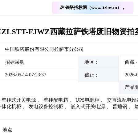
🎉 铁塔招标网（www.ttzbw.cn），
21-XZLSTT-FJWZ西藏拉萨铁塔废旧物资拍
中国铁塔股份有限公司拉萨市分公司
招标采购
地区：
西藏 
2026-05-14 07:23:37
2026-
截止：
产品/
、
壁挂式开关电源
、
壁挂配电箱
、
UPS电源柜
、
交直流配电设
一体化机柜
、
发电设备控制柜
、
嵌入式开关电源
、
普通钢
、
、地点