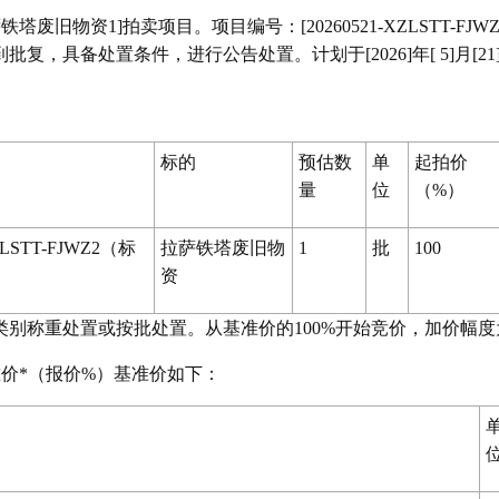
铁塔废旧物资1]拍卖项目。项目编号：[20260521-XZLS
复，具备处置条件，进行公告处置。计划于[2026]年[ 5]月[21
标的
预估数
单
起拍价
量
位
（%）
XZLSTT-FJWZ2（标
拉萨铁塔废旧物
1
批
100
资
别称重处置或按批处置。从基准价的100%开始竞价，加价幅度为
准价*（报价%）基准价如下：