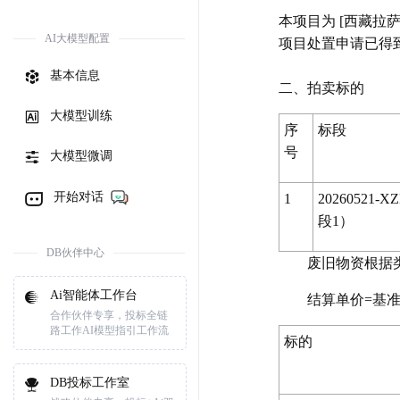
本项目为 [西藏拉萨
AI大模型配置
项目处置申请已得到批
基本信息
二、拍卖标的
大模型训练
序
标段
号
大模型微调
开始对话
1
20260521-
段1）
DB伙伴中心
废旧物资根据类
Ai智能体工作台
结算单价=基
合作伙伴专享，投标全链
路工作AI模型指引工作流
标的
DB投标工作室