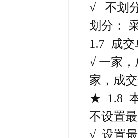
√   不划
划分： 
1.7 
√ 一家，
家，成交
★  1.
不设置最
√  设