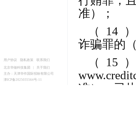
行贿罪，且
准）；
（  14
诈骗罪的（
（  1
用户协议
隐私政策
联系我们
北京华做科技集团
|
关于我们
www.cr
主办：天津华作国际招标有限公司
津ICP备2025035564号-11
准），已
（  16
省“禁止交