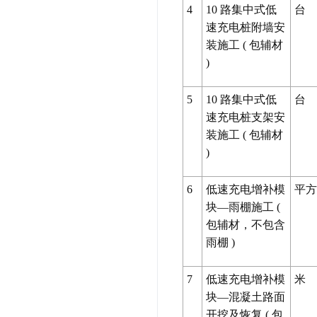
4
10
路集中式低
台
速充电桩附墙安
装施工
(
包辅材
)
5
10
路集中式低
台
速充电桩支架安
装施工
(
包辅材
)
6
低速充电增补模
平方
块—雨棚施工
(
包辅材，不包含
雨棚
)
7
低速充电增补模
米
块—混凝土路面
开挖及恢复
(
包